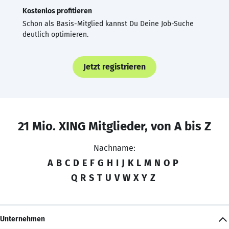
Kostenlos profitieren
Schon als Basis-Mitglied kannst Du Deine Job-Suche
deutlich optimieren.
Jetzt registrieren
21 Mio. XING Mitglieder, von A bis Z
Nachname:
A
B
C
D
E
F
G
H
I
J
K
L
M
N
O
P
Q
R
S
T
U
V
W
X
Y
Z
Unternehmen