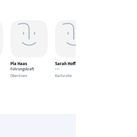
Pia Haas
Sarah Hoffmann
Sebastian
Schaefer
Führungskraft
---
Bürokaufmann
Oberirsen
Karlsruhe
Aurich