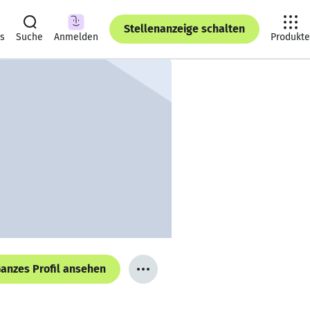
Stellenanzeige schalten
ts
Suche
Anmelden
Produkte
anzes Profil ansehen