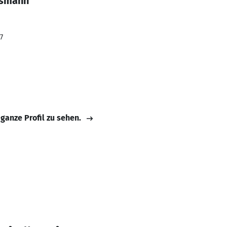
osmann
7
 ganze Profil zu sehen.