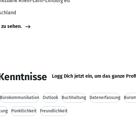
Volksbank Rhein-Lahn-Limburg eG
schland
e zu sehen.
Kenntnisse
Logg Dich jetzt ein, um das ganze Prof
Bürokommunikation
Outlook
Buchhaltung
Datenerfassung
Bürom
tung
Pünktlichkeit
Freundlichkeit