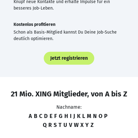
Knüpf neue Kontakte und erhalte Impulse für ein
besseres Job-Leben.
Kostenlos profitieren
Schon als Basis-Mitglied kannst Du Deine Job-Suche
deutlich optimieren.
Jetzt registrieren
21 Mio. XING Mitglieder, von A bis Z
Nachname:
A
B
C
D
E
F
G
H
I
J
K
L
M
N
O
P
Q
R
S
T
U
V
W
X
Y
Z