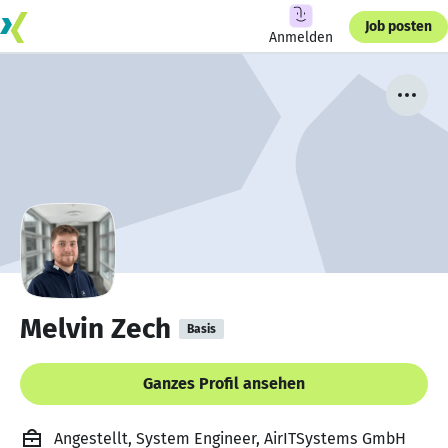
Job posten
Anmelden
Melvin Zech
Basis
Ganzes Profil ansehen
Angestellt, System Engineer, AirITSystems GmbH