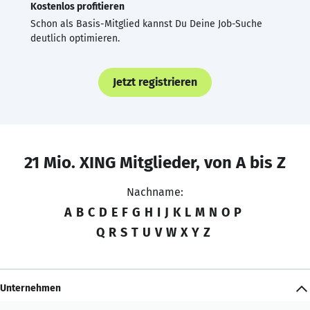
Kostenlos profitieren
Schon als Basis-Mitglied kannst Du Deine Job-Suche
deutlich optimieren.
Jetzt registrieren
21 Mio. XING Mitglieder, von A bis Z
Nachname:
A
B
C
D
E
F
G
H
I
J
K
L
M
N
O
P
Q
R
S
T
U
V
W
X
Y
Z
Unternehmen