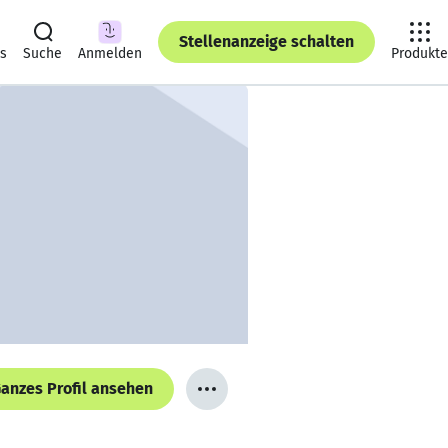
Stellenanzeige schalten
ts
Suche
Anmelden
Produkte
anzes Profil ansehen