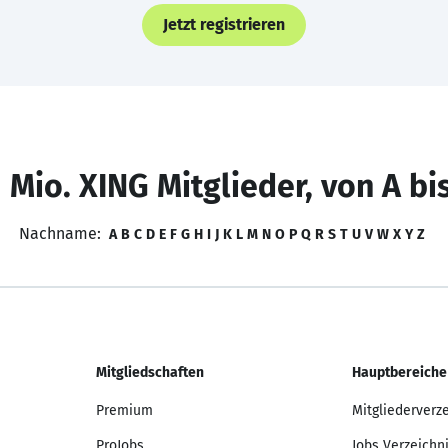
Jetzt registrieren
 Mio. XING Mitglieder, von A bi
Nachname:
A
B
C
D
E
F
G
H
I
J
K
L
M
N
O
P
Q
R
S
T
U
V
W
X
Y
Z
Mitgliedschaften
Hauptbereiche
Premium
Mitgliederverz
ProJobs
Jobs Verzeichn