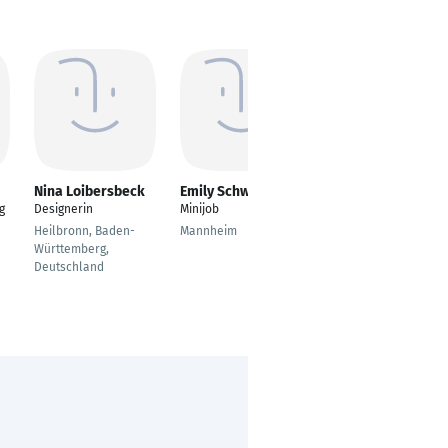
Nina Loibersbeck
Emily Schwengle
Kim-Charleen
Hagg
g
Designerin
Minijob
---
Heilbronn, Baden-
Mannheim
Fallersleben
Württemberg,
Deutschland