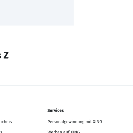
s Z
Services
eichnis
Personalgewinnung mit XING
is
Werben auf XING