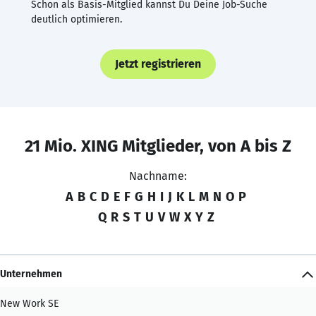
Schon als Basis-Mitglied kannst Du Deine Job-Suche
deutlich optimieren.
Jetzt registrieren
21 Mio. XING Mitglieder, von A bis Z
Nachname:
A
B
C
D
E
F
G
H
I
J
K
L
M
N
O
P
Q
R
S
T
U
V
W
X
Y
Z
Unternehmen
New Work SE