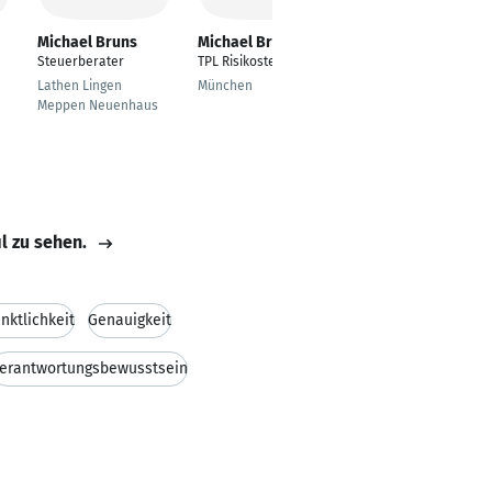
Michael Bruns
Michael Bruns
Michael Bruns
Steuerberater
TPL Risikosteuerung
Vorstand
Lathen Lingen
München
München
Meppen Neuenhaus
il zu sehen.
nktlichkeit
Genauigkeit
erantwortungsbewusstsein