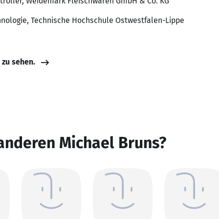
ntroller, Weidemark Fleischwaren GmbH & Co. KG
hnologie, Technische Hochschule Ostwestfalen-Lippe
e zu sehen.
anderen Michael Bruns?