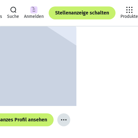
Stellenanzeige schalten
ts
Suche
Anmelden
Produkte
anzes Profil ansehen