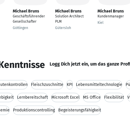
Michael Bruns
Michael Bruns
Michael Bruns
Geschäftsführender
Solution Architect
Kundenmanager
Gesellschafter
PLM
Kiel
Göttingen
Gütersloh
Kenntnisse
Logg Dich jetzt ein, um das ganze Prof
utenkontrollen
Fleischzuschnitte
KPI
Lebensmitteltechnologie
Pü
ebigkeit
Lernbereitschaft
Microsoft Excel
MS Office
Flexibilität
V
hemie
Produktionscontrolling
Begeisterungsfähigkeit