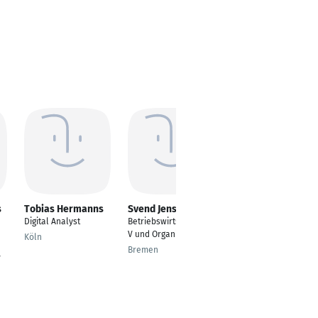
s
Tobias Hermanns
Svend Jensen
Michael Spix
Digital Analyst
Betriebswirtschaft/ED
Director Lighting
V und Organisation
Köln
Mönchengladbach
Bremen
V