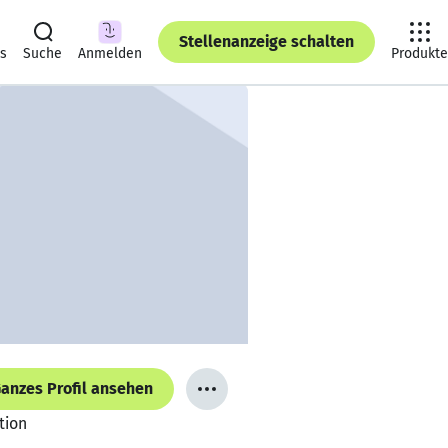
Stellenanzeige schalten
ts
Suche
Anmelden
Produkte
anzes Profil ansehen
tion