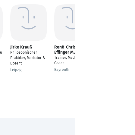
Jirko Krauß
René-Christian
Simone Neumann
Effinger M.A.
tu
Philosophischer
Management-
Trainer, Mediator &
Praktiker, Mediator &
Expertin, Master
Coach
Dozent
Coach & NLP, Change
& Kommunikation,
Bayreuth
Leipzig
BGM-Beraterin
Rehburg-Loccum