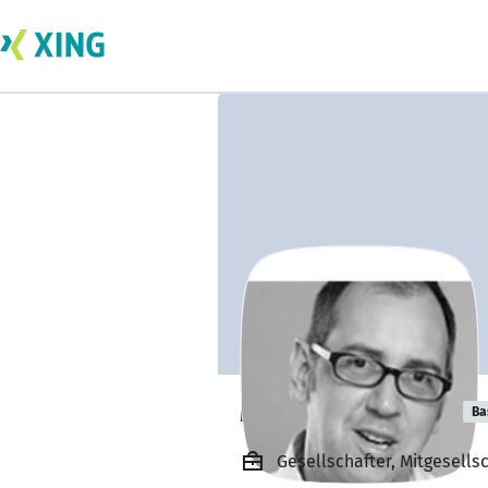
Michael Cramer
Ba
Gesellschafter, Mitgesells