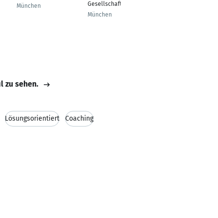
Gesellschafter
Master & Agile
München
Facilitator
München
München
il zu sehen.
Lösungsorientiert
Coaching