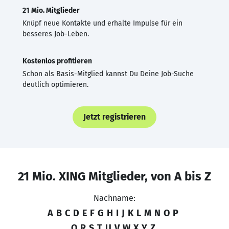
21 Mio. Mitglieder
Knüpf neue Kontakte und erhalte Impulse für ein
besseres Job-Leben.
Kostenlos profitieren
Schon als Basis-Mitglied kannst Du Deine Job-Suche
deutlich optimieren.
Jetzt registrieren
21 Mio. XING Mitglieder, von A bis Z
Nachname:
A
B
C
D
E
F
G
H
I
J
K
L
M
N
O
P
Q
R
S
T
U
V
W
X
Y
Z