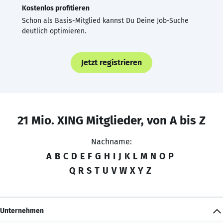
Kostenlos profitieren
Schon als Basis-Mitglied kannst Du Deine Job-Suche
deutlich optimieren.
Jetzt registrieren
21 Mio. XING Mitglieder, von A bis Z
Nachname:
A
B
C
D
E
F
G
H
I
J
K
L
M
N
O
P
Q
R
S
T
U
V
W
X
Y
Z
Unternehmen