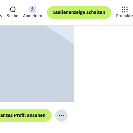
Stellenanzeige schalten
ts
Suche
Anmelden
Produkte
anzes Profil ansehen