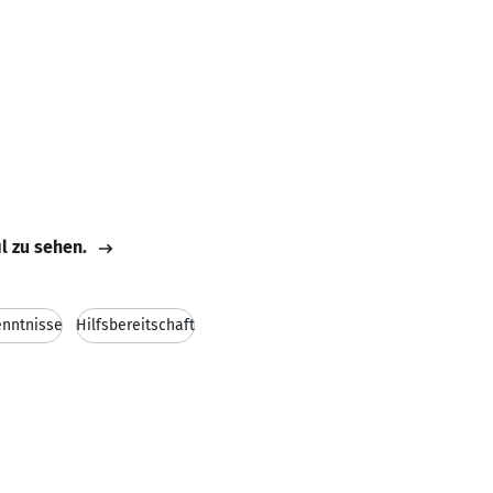
il zu sehen.
enntnisse
Hilfsbereitschaft