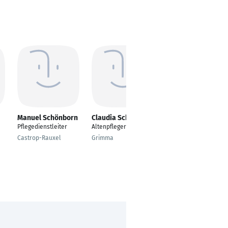
Manuel Schönborn
Claudia Schulze
Franziska B.
Pflegedienstleiter
Altenpflegerin
examinierte
Altenpflegerin
Castrop-Rauxel
Grimma
Krefeld