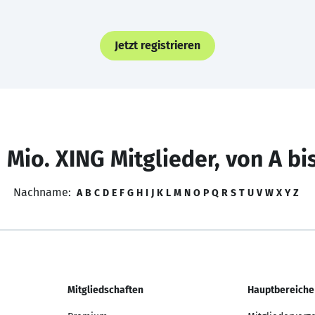
Jetzt registrieren
 Mio. XING Mitglieder, von A bi
Nachname:
A
B
C
D
E
F
G
H
I
J
K
L
M
N
O
P
Q
R
S
T
U
V
W
X
Y
Z
Mitgliedschaften
Hauptbereiche