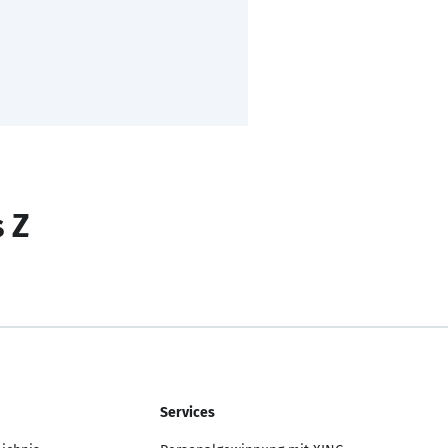
s Z
Services