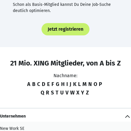
Schon als Basis-Mitglied kannst Du Deine Job-Suche
deutlich optimieren.
Jetzt registrieren
21 Mio. XING Mitglieder, von A bis Z
Nachname:
A
B
C
D
E
F
G
H
I
J
K
L
M
N
O
P
Q
R
S
T
U
V
W
X
Y
Z
Unternehmen
New Work SE