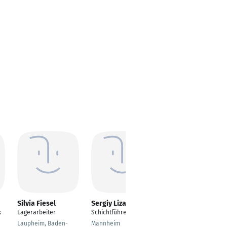
Silvia Fiesel
Sergiy Lizak
Mandy Schreiber
k
Lagerarbeiter
Schichtführer
Administrativer
Mitarbeiter im Bereich
Laupheim, Baden-
Mannheim