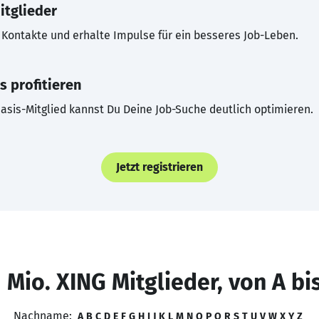
itglieder
Kontakte und erhalte Impulse für ein besseres Job-Leben.
s profitieren
asis-Mitglied kannst Du Deine Job-Suche deutlich optimieren.
Jetzt registrieren
 Mio. XING Mitglieder, von A bi
Nachname:
A
B
C
D
E
F
G
H
I
J
K
L
M
N
O
P
Q
R
S
T
U
V
W
X
Y
Z