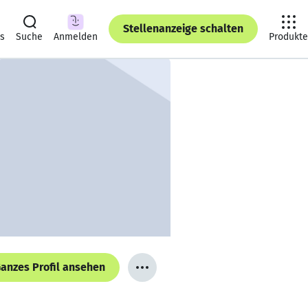
Stellenanzeige schalten
ts
Suche
Anmelden
Produkte
anzes Profil ansehen