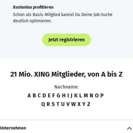
Kostenlos profitieren
Schon als Basis-Mitglied kannst Du Deine Job-Suche
deutlich optimieren.
Jetzt registrieren
21 Mio. XING Mitglieder, von A bis Z
Nachname:
A
B
C
D
E
F
G
H
I
J
K
L
M
N
O
P
Q
R
S
T
U
V
W
X
Y
Z
Unternehmen