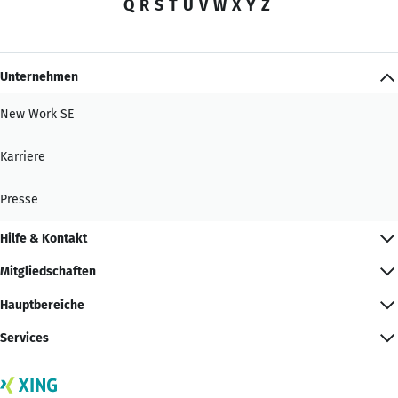
Q
R
S
T
U
V
W
X
Y
Z
Unternehmen
New Work SE
Karriere
Presse
Hilfe & Kontakt
Mitgliedschaften
Hauptbereiche
Services