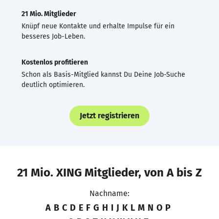
21 Mio. Mitglieder
Knüpf neue Kontakte und erhalte Impulse für ein
besseres Job-Leben.
Kostenlos profitieren
Schon als Basis-Mitglied kannst Du Deine Job-Suche
deutlich optimieren.
Jetzt registrieren
21 Mio. XING Mitglieder, von A bis Z
Nachname:
A
B
C
D
E
F
G
H
I
J
K
L
M
N
O
P