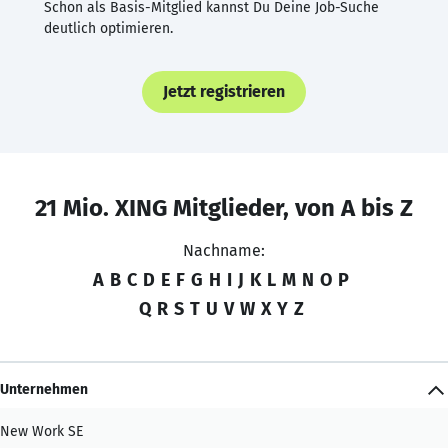
Schon als Basis-Mitglied kannst Du Deine Job-Suche
deutlich optimieren.
Jetzt registrieren
21 Mio. XING Mitglieder, von A bis Z
Nachname:
A
B
C
D
E
F
G
H
I
J
K
L
M
N
O
P
Q
R
S
T
U
V
W
X
Y
Z
Unternehmen
New Work SE