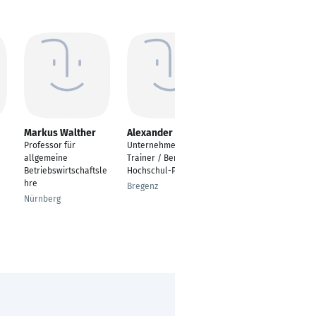
Markus Walther
Alexander Fritsch
Lorenzo Masia
Professor für
Unternehmer /
Professor
allgemeine
Trainer / Berater /
Heidelberg
Betriebswirtschaftsle
Hochschul-Professor
hre
Bregenz
Nürnberg