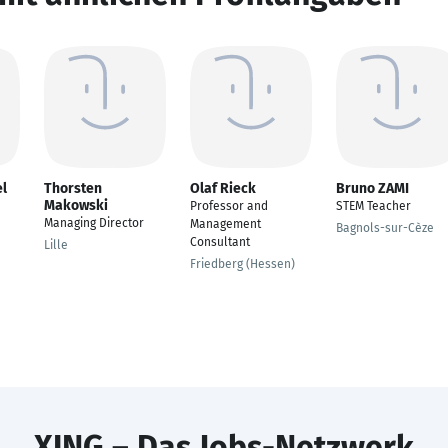
l
Thorsten
Olaf Rieck
Bruno ZAMI
Makowski
Professor and
STEM Teacher
Managing Director
Management
Bagnols-sur-Cèze
Consultant
Lille
Friedberg (Hessen)
XING – Das Jobs-Netzwerk