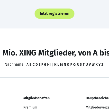
Jetzt registrieren
 Mio. XING Mitglieder, von A bi
Nachname:
A
B
C
D
E
F
G
H
I
J
K
L
M
N
O
P
Q
R
S
T
U
V
W
X
Y
Z
Mitgliedschaften
Hauptbereiche
Premium
Mitgliederverz