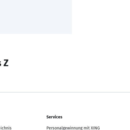
s Z
Services
eichnis
Personalgewinnung mit XING