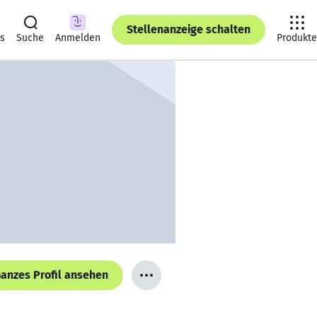
Stellenanzeige schalten
ts
Suche
Anmelden
Produkte
anzes Profil ansehen