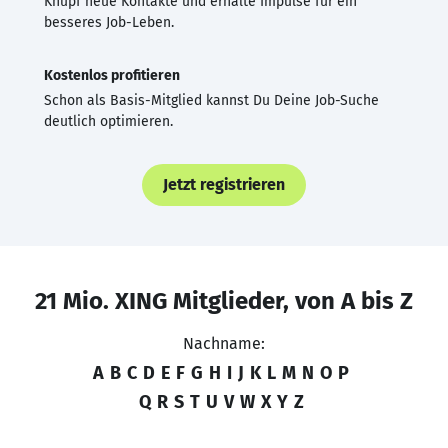
Knüpf neue Kontakte und erhalte Impulse für ein
besseres Job-Leben.
Kostenlos profitieren
Schon als Basis-Mitglied kannst Du Deine Job-Suche
deutlich optimieren.
Jetzt registrieren
21 Mio. XING Mitglieder, von A bis Z
Nachname:
A
B
C
D
E
F
G
H
I
J
K
L
M
N
O
P
Q
R
S
T
U
V
W
X
Y
Z