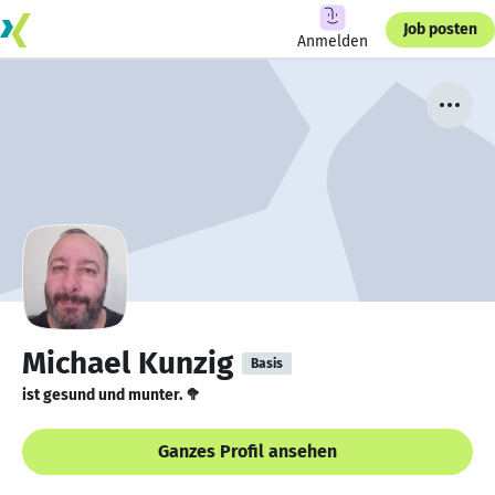
Job posten
Anmelden
Michael Kunzig
Basis
ist gesund und munter. 🥦
Ganzes Profil ansehen