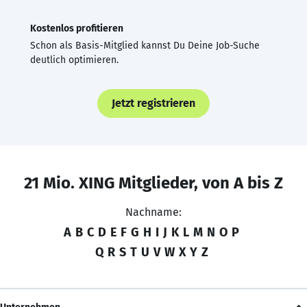
Kostenlos profitieren
Schon als Basis-Mitglied kannst Du Deine Job-Suche
deutlich optimieren.
Jetzt registrieren
21 Mio. XING Mitglieder, von A bis Z
Nachname:
A
B
C
D
E
F
G
H
I
J
K
L
M
N
O
P
Q
R
S
T
U
V
W
X
Y
Z