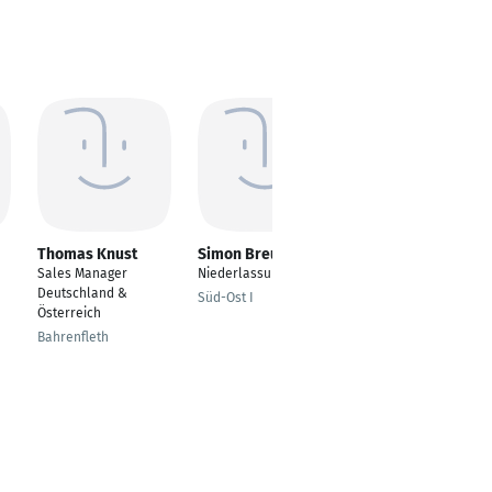
Thomas Knust
Simon Breuning
Ertugrul Beyaztas
Sales Manager
Niederlassungsleiter
Field Service Engineer
Deutschland &
Süd-Ost I
Offenbach am Main
Österreich
Bahrenfleth