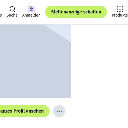
Stellenanzeige schalten
ts
Suche
Anmelden
Produkte
anzes Profil ansehen