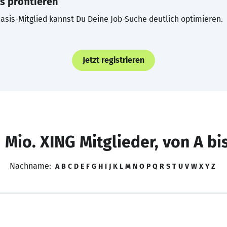
s profitieren
asis-Mitglied kannst Du Deine Job-Suche deutlich optimieren.
Jetzt registrieren
 Mio. XING Mitglieder, von A bi
Nachname:
A
B
C
D
E
F
G
H
I
J
K
L
M
N
O
P
Q
R
S
T
U
V
W
X
Y
Z