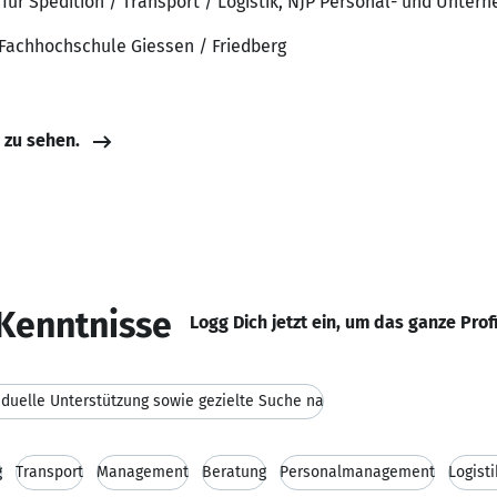
für Spedition / Transport / Logistik, NJP Personal- und Unte
, Fachhochschule Giessen / Friedberg
e zu sehen.
Kenntnisse
Logg Dich jetzt ein, um das ganze Prof
iduelle Unterstützung sowie gezielte Suche na
g
Transport
Management
Beratung
Personalmanagement
Logist