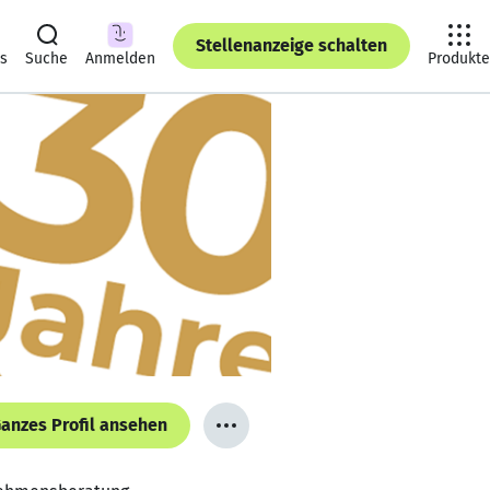
Stellenanzeige schalten
ts
Suche
Anmelden
Produkte
anzes Profil ansehen