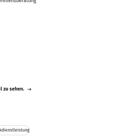
rnehmensberatung
il zu sehen.
ikdienstleistung