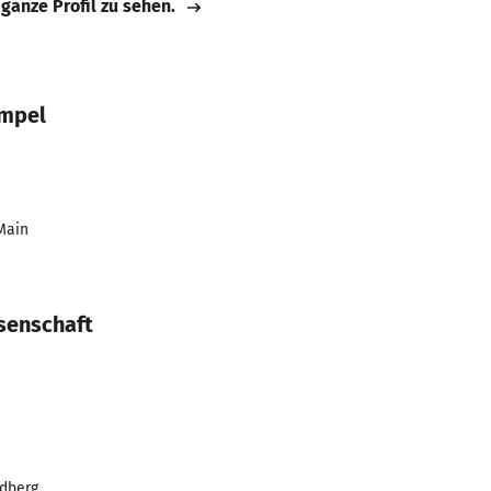
 ganze Profil zu sehen.
umpel
Main
ssenschaft
edberg