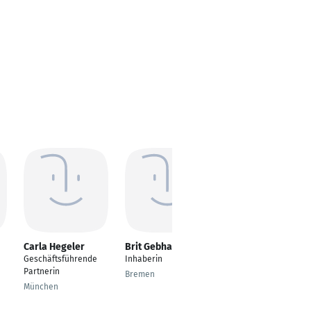
Carla Hegeler
Brit Gebhardt
Ulrich Rötteken
Geschäftsführende
Inhaberin
Geschäftsführer/Ges
Partnerin
ellschafter
Bremen
München
Rheinberg