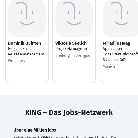
Dominik Quinten
Viktoria Seelich
Miradije Haag
Freigabe- und
Projekt-Managerin
Application
Releasemanagement
Consultant Microsoft
Freiburg im Breisgau
Dynamics 365
Wolfsburg
Munich
XING – Das Jobs-Netzwerk
Über eine Million Jobs
Entdecke mit XING genau den Job, der wirklich zu Dir