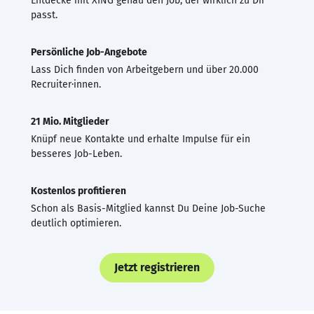
Entdecke mit XING genau den Job, der wirklich zu Dir
passt.
Persönliche Job-Angebote
Lass Dich finden von Arbeitgebern und über 20.000
Recruiter·innen.
21 Mio. Mitglieder
Knüpf neue Kontakte und erhalte Impulse für ein
besseres Job-Leben.
Kostenlos profitieren
Schon als Basis-Mitglied kannst Du Deine Job-Suche
deutlich optimieren.
Jetzt registrieren