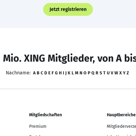
Jetzt registrieren
 Mio. XING Mitglieder, von A bi
Nachname:
A
B
C
D
E
F
G
H
I
J
K
L
M
N
O
P
Q
R
S
T
U
V
W
X
Y
Z
Mitgliedschaften
Hauptbereiche
Premium
Mitgliederverz