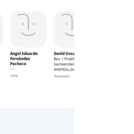
Angel Eduardo
David Ossa
Anna Roccotelli
Fernández
Bau-/ Projektleiter,
Product Management
Pacheco
Sachverständiger
Officer
---
DIN17024, Dozent
Pfullendorf
Lima
Hannover