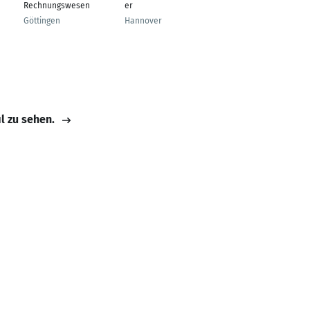
Rechnungswesen
er
Manager -
Volkswagen Group
Göttingen
Hannover
Hannover
il zu sehen.