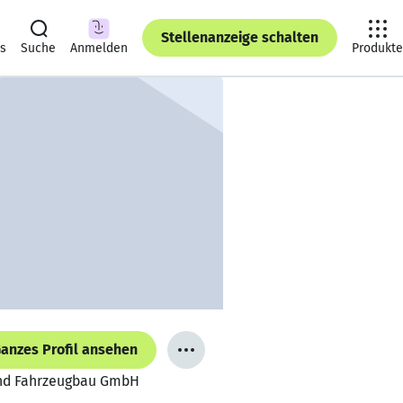
Stellenanzeige schalten
ts
Suche
Anmelden
Produkte
anzes Profil ansehen
 und Fahrzeugbau GmbH