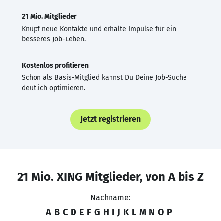
21 Mio. Mitglieder
Knüpf neue Kontakte und erhalte Impulse für ein
besseres Job-Leben.
Kostenlos profitieren
Schon als Basis-Mitglied kannst Du Deine Job-Suche
deutlich optimieren.
Jetzt registrieren
21 Mio. XING Mitglieder, von A bis Z
Nachname:
A
B
C
D
E
F
G
H
I
J
K
L
M
N
O
P