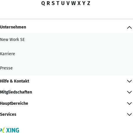
Q
R
S
T
U
V
W
X
Y
Z
Unternehmen
New Work SE
Karriere
Presse
Hilfe & Kontakt
Mitgliedschaften
Hauptbereiche
Services