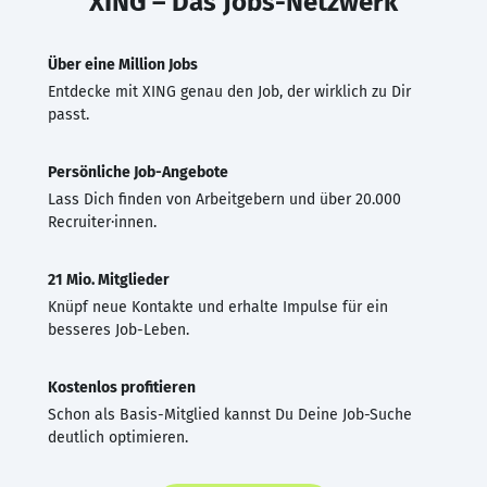
XING – Das Jobs-Netzwerk
Über eine Million Jobs
Entdecke mit XING genau den Job, der wirklich zu Dir
passt.
Persönliche Job-Angebote
Lass Dich finden von Arbeitgebern und über 20.000
Recruiter·innen.
21 Mio. Mitglieder
Knüpf neue Kontakte und erhalte Impulse für ein
besseres Job-Leben.
Kostenlos profitieren
Schon als Basis-Mitglied kannst Du Deine Job-Suche
deutlich optimieren.