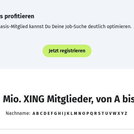
s profitieren
asis-Mitglied kannst Du Deine Job-Suche deutlich optimieren.
Jetzt registrieren
 Mio. XING Mitglieder, von A bi
Nachname:
A
B
C
D
E
F
G
H
I
J
K
L
M
N
O
P
Q
R
S
T
U
V
W
X
Y
Z