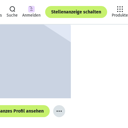
Stellenanzeige schalten
ts
Suche
Anmelden
Produkte
anzes Profil ansehen