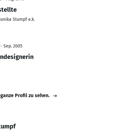
tellte
onika Stumpf e.k.
 - Sep. 2005
endesignerin
 ganze Profil zu sehen.
Stumpf