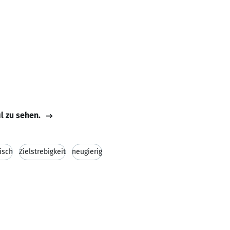
il zu sehen.
isch
Zielstrebigkeit
neugierig