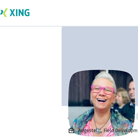
Michaela Stumpf
Angestellt, Field Develop