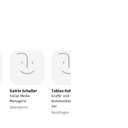
Katrin Schaller
Tobias Kuhnhaus
Sonja Iten
Social Media
Grafik- und
Area Sales Managerin
Managerin
Kommunikationsdesig
Hamburg
ner
Ibbenbüren
Nördlingen