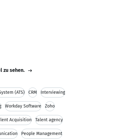
il zu sehen.
 System (ATS)
CRM
Interviewing
g
Workday Software
Zoho
lent Acquisition
Talent agency
nication
People Management