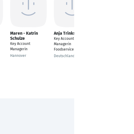
Maren - Katrin
Anja Trinks
Leander von der
Schulze
Mühlen
Key Account
Key Account
Key Account Manager
Managerin
Managerin
Tommy Jeans
Foodservice
Men/Women
Hannover
Deutschland national
Düsseldorf