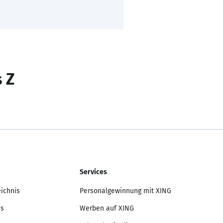
s Z
Services
eichnis
Personalgewinnung mit XING
is
Werben auf XING