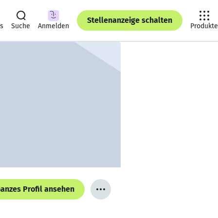
Stellenanzeige schalten
ts
Suche
Anmelden
Produkte
anzes Profil ansehen