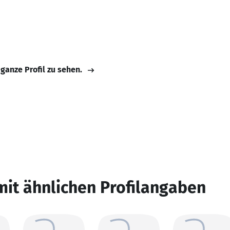
 ganze Profil zu sehen.
mit ähnlichen Profilangaben