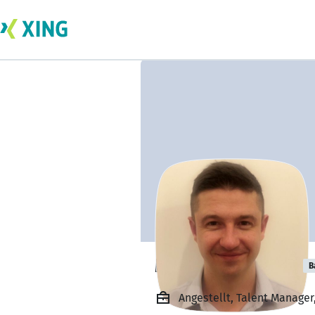
Michal Geborski
B
Angestellt, Talent Manager