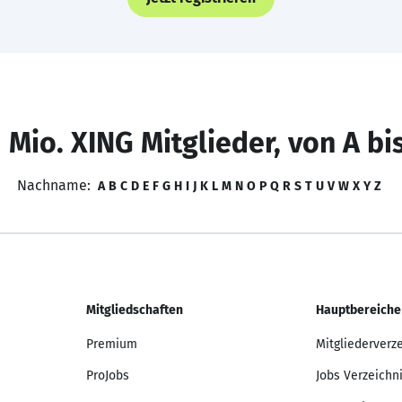
 Mio. XING Mitglieder, von A bi
Nachname:
A
B
C
D
E
F
G
H
I
J
K
L
M
N
O
P
Q
R
S
T
U
V
W
X
Y
Z
Mitgliedschaften
Hauptbereiche
Premium
Mitgliederverz
ProJobs
Jobs Verzeichn