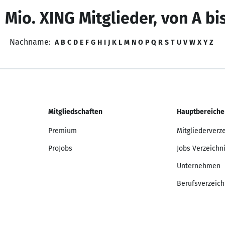
 Mio. XING Mitglieder, von A bi
Nachname:
A
B
C
D
E
F
G
H
I
J
K
L
M
N
O
P
Q
R
S
T
U
V
W
X
Y
Z
Mitgliedschaften
Hauptbereiche
Premium
Mitgliederverz
ProJobs
Jobs Verzeichn
Unternehmen
Berufsverzeich