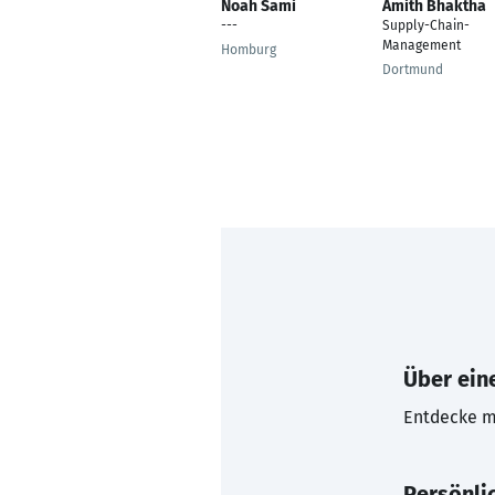
Noah Sami
Amith Bhaktha
---
Supply-Chain-
Management
Homburg
Dortmund
Über eine
Entdecke mi
Persönli