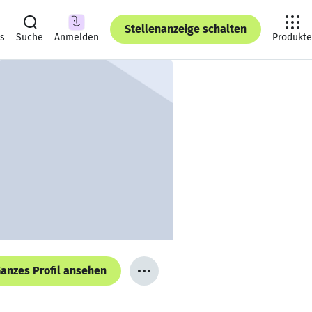
Stellenanzeige schalten
ts
Suche
Anmelden
Produkte
anzes Profil ansehen