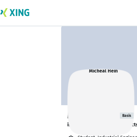
Micheal Hein
Basis
is looking for freelance project