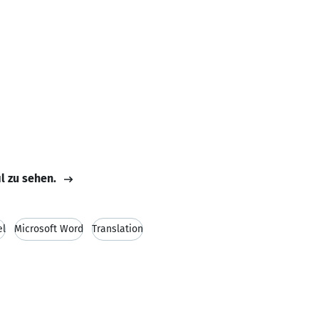
il zu sehen.
el
Microsoft Word
Translation