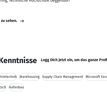
eering, Technische Hochschule Deggendorf
e zu sehen.
Kenntnisse
Logg Dich jetzt ein, um das ganze Prof
trietechnik
Warehousing
Supply Chain Management
Microsoft Exc
tsch
Hafenbau