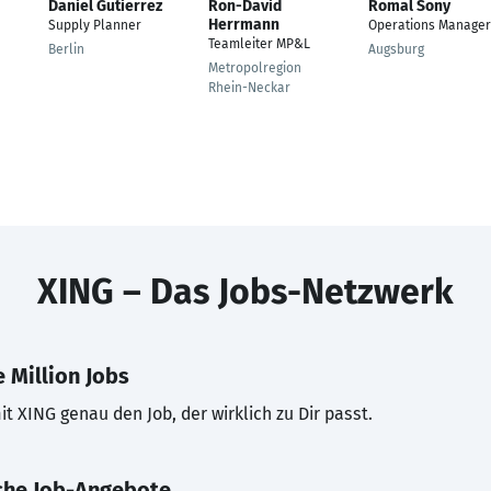
Daniel Gutierrez
Ron-David
Romal Sony
Herrmann
Supply Planner
Operations Manager
Teamleiter MP&L
Berlin
Augsburg
Metropolregion
Rhein-Neckar
XING – Das Jobs-Netzwerk
 Million Jobs
t XING genau den Job, der wirklich zu Dir passt.
che Job-Angebote