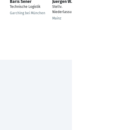
Baris Sener
Juergen W. Pulz
Norbert Eder
Technische Logistik
Stellv.
Leiter Logistik
Niederlassungsleiter
Transformatorenbau
Garching bei München
Mainz
Offenburg