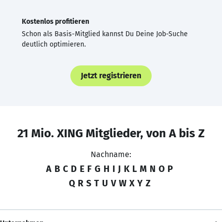
Kostenlos profitieren
Schon als Basis-Mitglied kannst Du Deine Job-Suche
deutlich optimieren.
Jetzt registrieren
21 Mio. XING Mitglieder, von A bis Z
Nachname:
A
B
C
D
E
F
G
H
I
J
K
L
M
N
O
P
Q
R
S
T
U
V
W
X
Y
Z