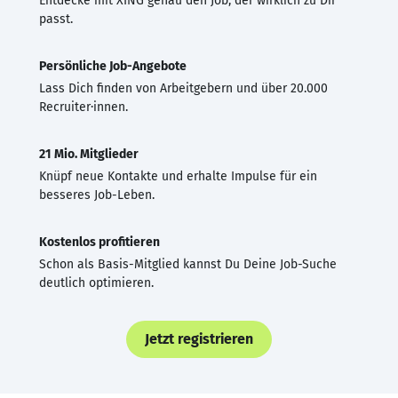
Entdecke mit XING genau den Job, der wirklich zu Dir
passt.
Persönliche Job-Angebote
Lass Dich finden von Arbeitgebern und über 20.000
Recruiter·innen.
21 Mio. Mitglieder
Knüpf neue Kontakte und erhalte Impulse für ein
besseres Job-Leben.
Kostenlos profitieren
Schon als Basis-Mitglied kannst Du Deine Job-Suche
deutlich optimieren.
Jetzt registrieren