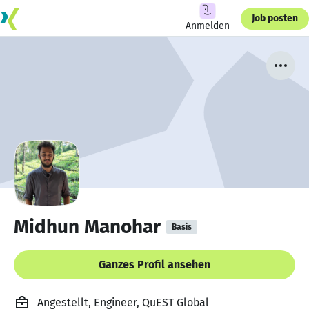
Job posten
Anmelden
Midhun Manohar
Basis
Ganzes Profil ansehen
Angestellt, Engineer, QuEST Global