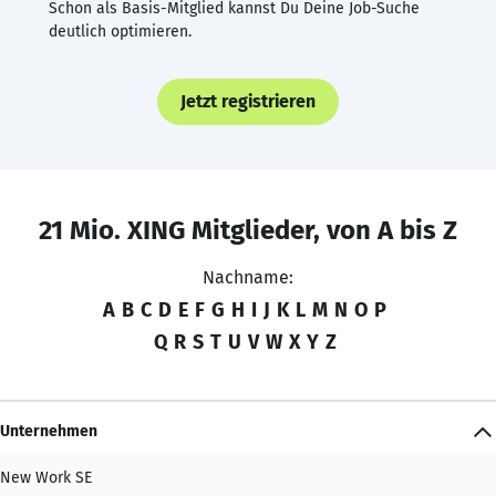
Schon als Basis-Mitglied kannst Du Deine Job-Suche
deutlich optimieren.
Jetzt registrieren
21 Mio. XING Mitglieder, von A bis Z
Nachname:
A
B
C
D
E
F
G
H
I
J
K
L
M
N
O
P
Q
R
S
T
U
V
W
X
Y
Z
Unternehmen
New Work SE