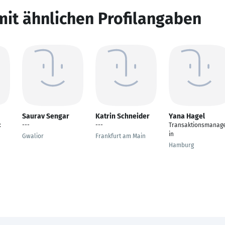
mit ähnlichen Profilangaben
Saurav Sengar
Katrin Schneider
Yana Hagel
:
---
---
Transaktionsmanag
in
Gwalior
Frankfurt am Main
Hamburg