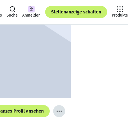
Stellenanzeige schalten
ts
Suche
Anmelden
Produkte
anzes Profil ansehen