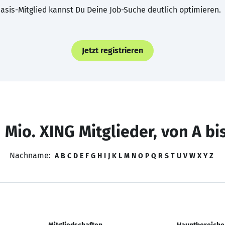
asis-Mitglied kannst Du Deine Job-Suche deutlich optimieren.
Jetzt registrieren
 Mio. XING Mitglieder, von A bi
Nachname:
A
B
C
D
E
F
G
H
I
J
K
L
M
N
O
P
Q
R
S
T
U
V
W
X
Y
Z