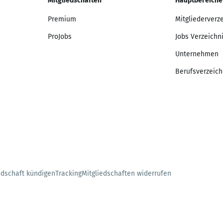
Mitgliedschaften
Hauptbereiche
Premium
Mitgliederverz
ProJobs
Jobs Verzeichn
Unternehmen
Berufsverzeich
edschaft kündigen
Tracking
Mitgliedschaften widerrufen