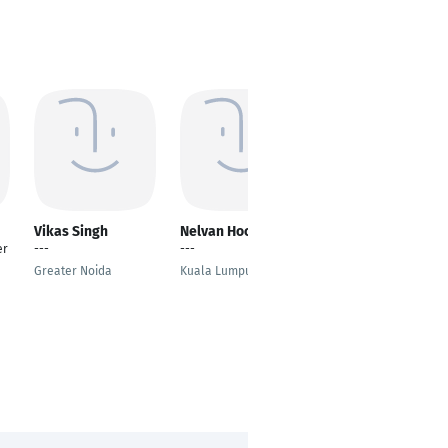
Vikas Singh
Nelvan Hoo
Sami Khan
er
---
---
---
Greater Noida
Kuala Lumpur
Karachi