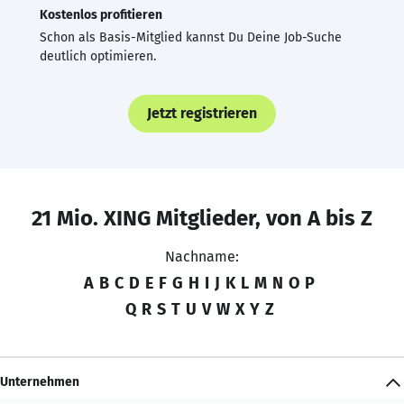
Kostenlos profitieren
Schon als Basis-Mitglied kannst Du Deine Job-Suche
deutlich optimieren.
Jetzt registrieren
21 Mio. XING Mitglieder, von A bis Z
Nachname:
A
B
C
D
E
F
G
H
I
J
K
L
M
N
O
P
Q
R
S
T
U
V
W
X
Y
Z
Unternehmen