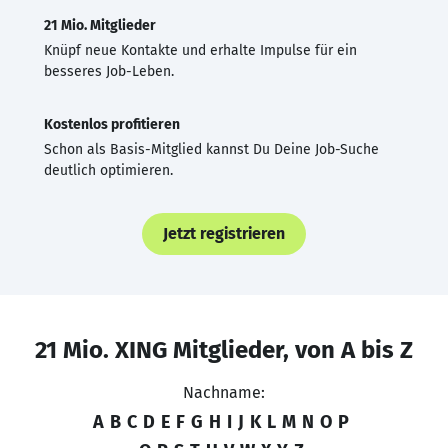
21 Mio. Mitglieder
Knüpf neue Kontakte und erhalte Impulse für ein
besseres Job-Leben.
Kostenlos profitieren
Schon als Basis-Mitglied kannst Du Deine Job-Suche
deutlich optimieren.
Jetzt registrieren
21 Mio. XING Mitglieder, von A bis Z
Nachname:
A
B
C
D
E
F
G
H
I
J
K
L
M
N
O
P