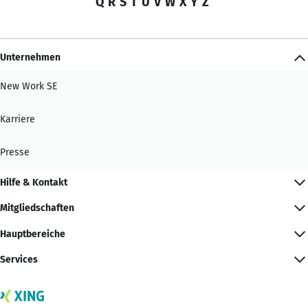
Q
R
S
T
U
V
W
X
Y
Z
Unternehmen
New Work SE
Karriere
Presse
Hilfe & Kontakt
Mitgliedschaften
Hauptbereiche
Services