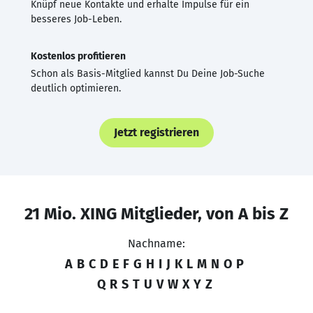
Knüpf neue Kontakte und erhalte Impulse für ein
besseres Job-Leben.
Kostenlos profitieren
Schon als Basis-Mitglied kannst Du Deine Job-Suche
deutlich optimieren.
Jetzt registrieren
21 Mio. XING Mitglieder, von A bis Z
Nachname:
A
B
C
D
E
F
G
H
I
J
K
L
M
N
O
P
Q
R
S
T
U
V
W
X
Y
Z