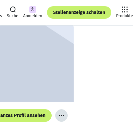
Stellenanzeige schalten
ts
Suche
Anmelden
Produkte
anzes Profil ansehen