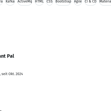
ra
Kafka
ActiveMq
HTML
CSS
Bootstrap
Agile
CI & CD
Materia
nt Pal
 seit Okt. 2024