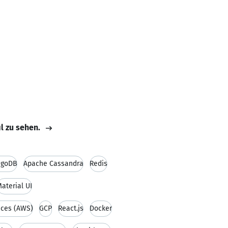
il zu sehen.
goDB
Apache Cassandra
Redis
aterial UI
ces (AWS)
GCP
React.js
Docker