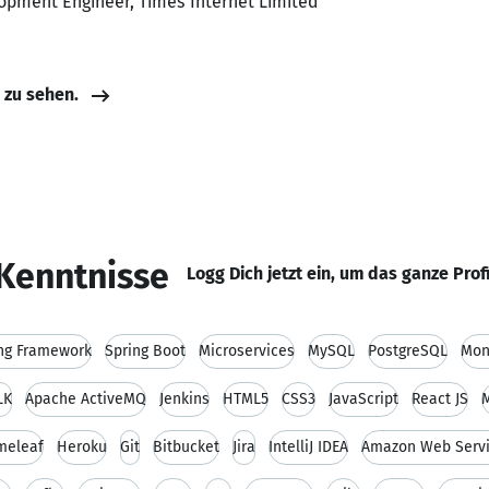
opment Engineer, Times Internet Limited
e zu sehen.
Kenntnisse
Logg Dich jetzt ein, um das ganze Prof
ng Framework
Spring Boot
Microservices
MySQL
PostgreSQL
Mon
LK
Apache ActiveMQ
Jenkins
HTML5
CSS3
JavaScript
React JS
M
meleaf
Heroku
Git
Bitbucket
Jira
IntelliJ IDEA
Amazon Web Servi