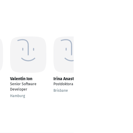
Valentin Ion
Irina Anastasiu
venkatesh
subramaniyan
Senior Software
Postdoktorandin
Team Leader
Developer
Brisbane
Software
Hamburg
Development
Chennai