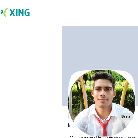
Ravikant Pal
Basis
is working from home. 🏡