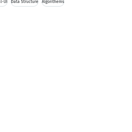
l-UI
Data Structure
Algorithems