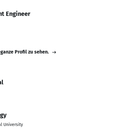
t Engineer
 ganze Profil zu sehen.
al
ogy
al University