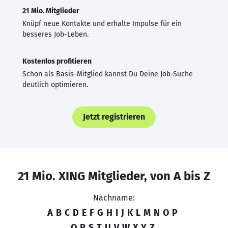
21 Mio. Mitglieder
Knüpf neue Kontakte und erhalte Impulse für ein
besseres Job-Leben.
Kostenlos profitieren
Schon als Basis-Mitglied kannst Du Deine Job-Suche
deutlich optimieren.
Jetzt registrieren
21 Mio. XING Mitglieder, von A bis Z
Nachname:
A
B
C
D
E
F
G
H
I
J
K
L
M
N
O
P
Q
R
S
T
U
V
W
X
Y
Z