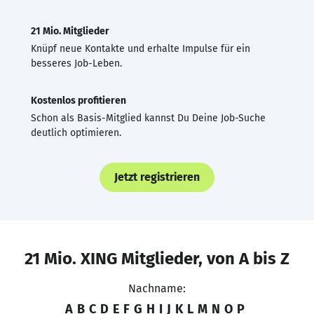
21 Mio. Mitglieder
Knüpf neue Kontakte und erhalte Impulse für ein
besseres Job-Leben.
Kostenlos profitieren
Schon als Basis-Mitglied kannst Du Deine Job-Suche
deutlich optimieren.
Jetzt registrieren
21 Mio. XING Mitglieder, von A bis Z
Nachname:
A
B
C
D
E
F
G
H
I
J
K
L
M
N
O
P