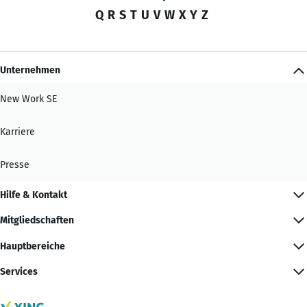
Q
R
S
T
U
V
W
X
Y
Z
Unternehmen
New Work SE
Karriere
Presse
Hilfe & Kontakt
Mitgliedschaften
Hauptbereiche
Services