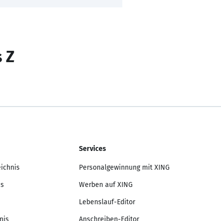
s Z
Services
eichnis
Personalgewinnung mit XING
is
Werben auf XING
Lebenslauf-Editor
nis
Anschreiben-Editor