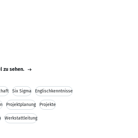
il zu sehen.
chaft
Six Sigma
Englischkenntnisse
on
Projektplanung
Projekte
n
Werkstattleitung