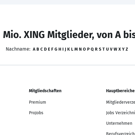
 Mio. XING Mitglieder, von A bi
Nachname:
A
B
C
D
E
F
G
H
I
J
K
L
M
N
O
P
Q
R
S
T
U
V
W
X
Y
Z
Mitgliedschaften
Hauptbereiche
Premium
Mitgliederverz
ProJobs
Jobs Verzeichn
Unternehmen
Berufsverzeich