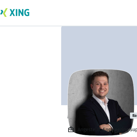
Mike Lohmüller
Ba
Angestellt, Engineering S