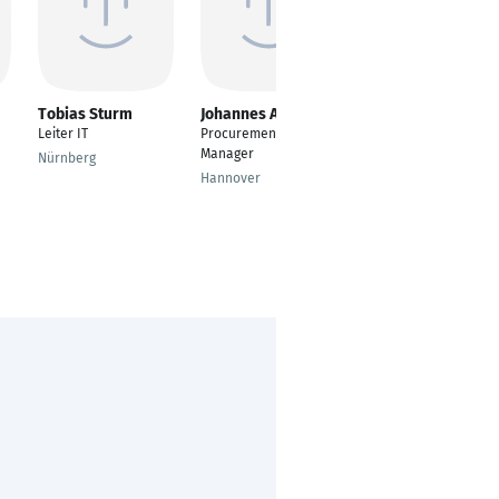
Tobias Sturm
Johannes Allgaier
Manuel Huber
Leiter IT
Procurement
Lead Buyer
Manager
Nürnberg
Dielsdorf
Hannover