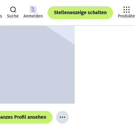
Stellenanzeige schalten
ts
Suche
Anmelden
Produkte
anzes Profil ansehen