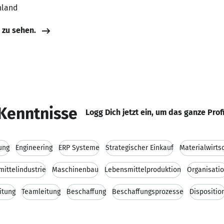
hland
e zu sehen.
Kenntnisse
Logg Dich jetzt ein, um das ganze Prof
ung
Engineering
ERP Systeme
Strategischer Einkauf
Materialwirts
ittelindustrie
Maschinenbau
Lebensmittelproduktion
Organisati
itung
Teamleitung
Beschaffung
Beschaffungsprozesse
Dispositio