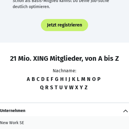
Schon als Basis-Mitglied kannst Du Deine Job-Suche
deutlich optimieren.
Jetzt registrieren
21 Mio. XING Mitglieder, von A bis Z
Nachname:
A
B
C
D
E
F
G
H
I
J
K
L
M
N
O
P
Q
R
S
T
U
V
W
X
Y
Z
Unternehmen
New Work SE