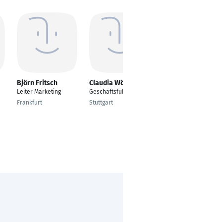
Björn Fritsch
Claudia Wörner
Verena Henschel
Leiter Marketing
Geschäftsführerin
Founder & Managing
Director
Frankfurt
Stuttgart
Soest