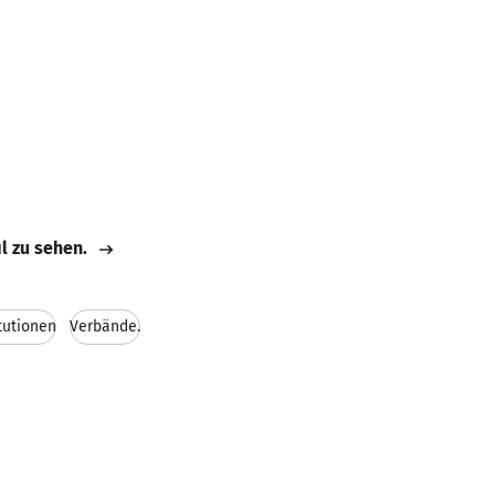
il zu sehen.
itutionen
Verbände.