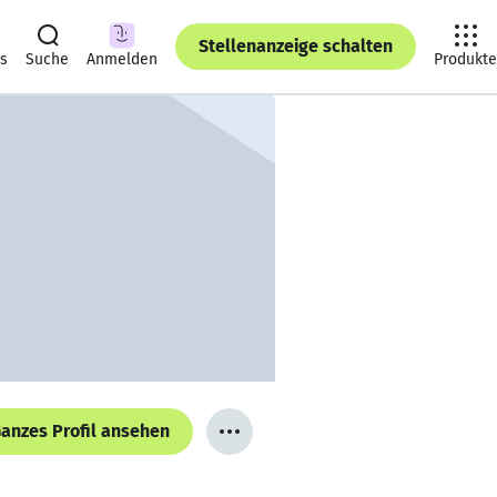
Stellenanzeige schalten
ts
Suche
Anmelden
Produkte
anzes Profil ansehen