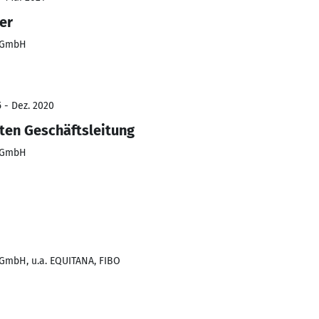
er
d GmbH
 - Dez. 2020
rten Geschäftsleitung
d GmbH
 GmbH, u.a. EQUITANA, FIBO