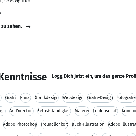
ist, OZM GgmbH
nd
e zu sehen.
Kenntnisse
Logg Dich jetzt ein, um das ganze Prof
n
Grafik
Kunst
Grafikdesign
Webdesign
Grafik-Design
Fotografie
ign
Art Direction
Selbstständigkeit
Malerei
Leidenschaft
Kommun
Adobe Photoshop
Freundlichkeit
Buch-Illustration
Adobe Illustra