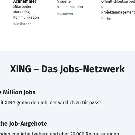
Achhammer
Visuelle
Öffentlichkeitsarbeit
Mitarbeiterin
Kommunikation
und
Marketing-
Projektmanagement
Hannover
Kommunikation
Berlin
Wiesbaden
XING – Das Jobs-Netzwerk
 Million Jobs
t XING genau den Job, der wirklich zu Dir passt.
che Job-Angebote
inden von Arbeitgebern und über 20.000 Recruiter·innen.