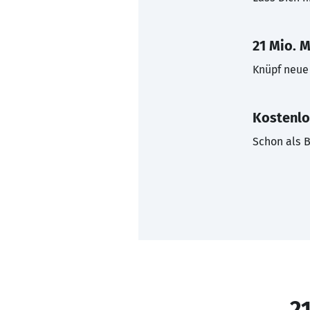
21 Mio. M
Knüpf neue 
Kostenlo
Schon als B
21