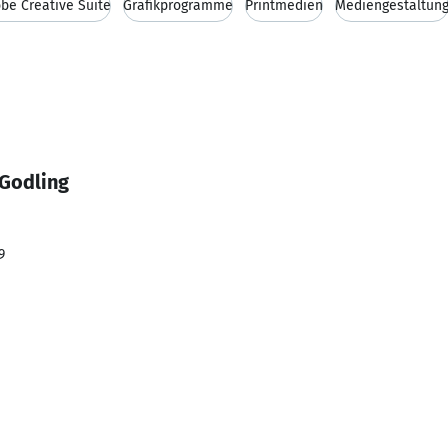
be Creative Suite
Grafikprogramme
Printmedien
Mediengestaltun
 Godling
9