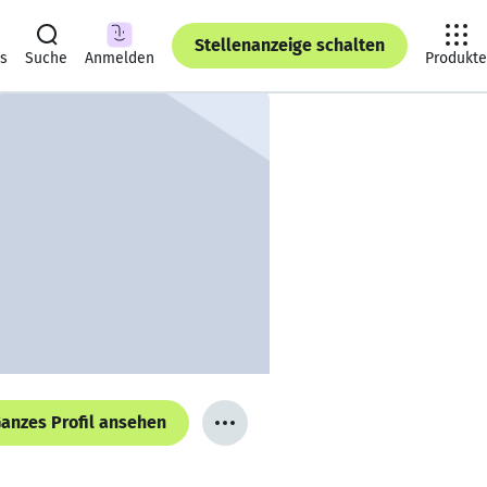
Stellenanzeige schalten
ts
Suche
Anmelden
Produkte
anzes Profil ansehen