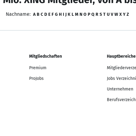
Nachname:
A
B
C
D
E
F
G
H
I
J
K
L
M
N
O
P
Q
R
S
T
U
V
W
X
Y
Z
Mitgliedschaften
Hauptbereiche
Premium
Mitgliederverz
ProJobs
Jobs Verzeichn
Unternehmen
Berufsverzeich