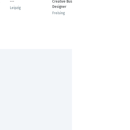
---
Creative Business
Diplom Designer
Designer
Leipzig
Gütersloh
Freising