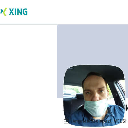
Mikhail Korenevsk
Angestellt, ein Arzt, MEDSI