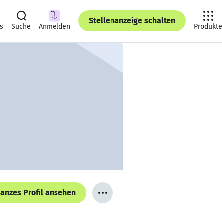
Stellenanzeige schalten
ts
Suche
Anmelden
Produkte
anzes Profil ansehen