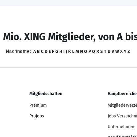
 Mio. XING Mitglieder, von A bi
Nachname:
A
B
C
D
E
F
G
H
I
J
K
L
M
N
O
P
Q
R
S
T
U
V
W
X
Y
Z
Mitgliedschaften
Hauptbereiche
Premium
Mitgliederverz
ProJobs
Jobs Verzeichn
Unternehmen