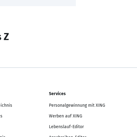
s Z
Services
eichnis
Personalgewinnung mit XING
is
Werben auf XING
Lebenslauf-Editor