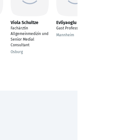
Viola Schultze
Evliyaoglu Osman
Avery Xiyang
Fachärztin
Gast Professor
Medical Doctor
Allgemeinmedizin und
Mannheim
Dakar
Senior Medial
Consultant
Osburg