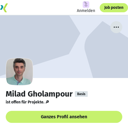
Job posten
Anmelden
Milad Gholampour
Basis
ist offen für Projekte. 🔎
Ganzes Profil ansehen