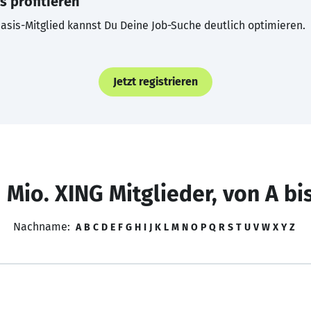
s profitieren
asis-Mitglied kannst Du Deine Job-Suche deutlich optimieren.
Jetzt registrieren
 Mio. XING Mitglieder, von A bi
Nachname:
A
B
C
D
E
F
G
H
I
J
K
L
M
N
O
P
Q
R
S
T
U
V
W
X
Y
Z