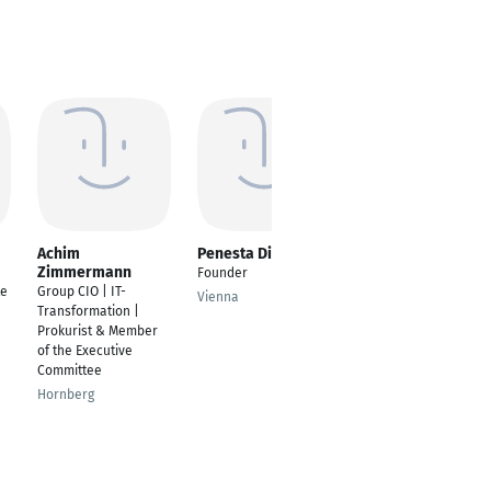
Achim
Penesta Dika
Sören Heuer
Zimmermann
Founder
Berater
te
Group CIO | IT-
Vienna
Hamburg
Transformation |
Prokurist & Member
of the Executive
Committee
Hornberg