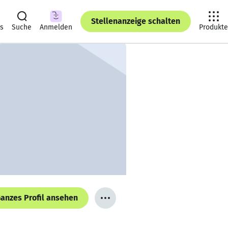
Stellenanzeige schalten
ts
Suche
Anmelden
Produkte
anzes Profil ansehen