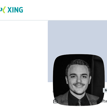
Mircea Ceobanu
B
Selbstständig, Senior Soft