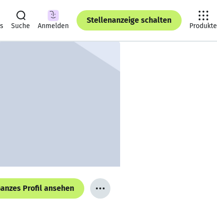
Stellenanzeige schalten
ts
Suche
Anmelden
Produkte
anzes Profil ansehen