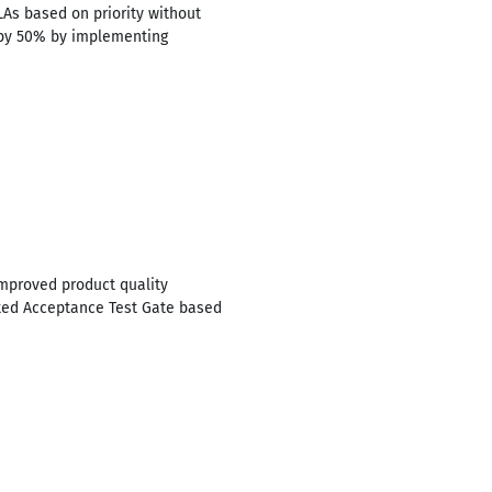
LAs based on priority without
 by 50% by implementing
Improved product quality
ated Acceptance Test Gate based