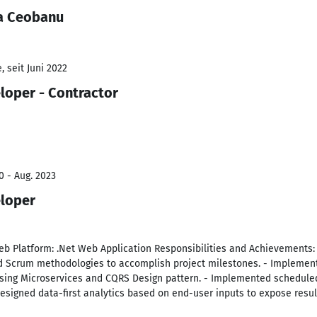
ea Ceobanu
 seit Juni 2022
loper - Contractor
0 - Aug. 2023
eloper
eb Platform: .Net Web Application Responsibilities and Achievements:
d Scrum methodologies to accomplish project milestones. - Implemen
sing Microservices and CQRS Design pattern. - Implemented scheduled
Designed data-first analytics based on end-user inputs to expose result