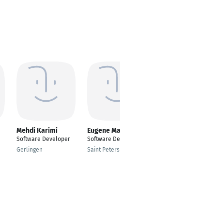
Mehdi Karimi
Eugene Machikhin
Niklas Braun
Software Developer
Software Developer
Software-Engineer &
-Developer
Gerlingen
Saint Petersburg
Herten