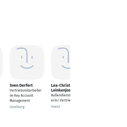
Sven Derfert
Lea-Christin
Lars Ratz
Leinkenjost
Vertriebsmitarbeiter
Vertriebsmitarbeiter
r
Außendienstmitarbeit
im Key Account
Innen- und
erin/ Vertrieb
Management
Außendienst
Soest
Isselburg
Olsberg