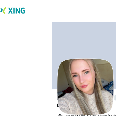
Miriam Machholz
bildet sich zurzeit weiter. 🎓