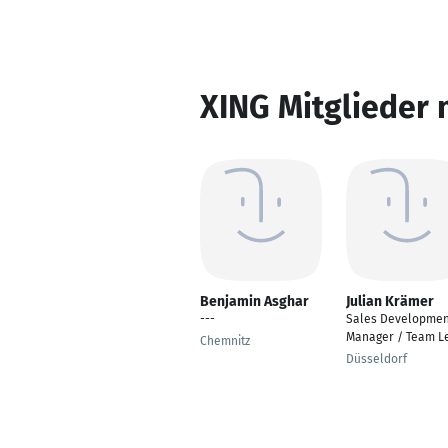
XING Mitglieder 
Benjamin Asghar
Julian Krämer
---
Sales Developmen
Manager / Team L
Chemnitz
Düsseldorf