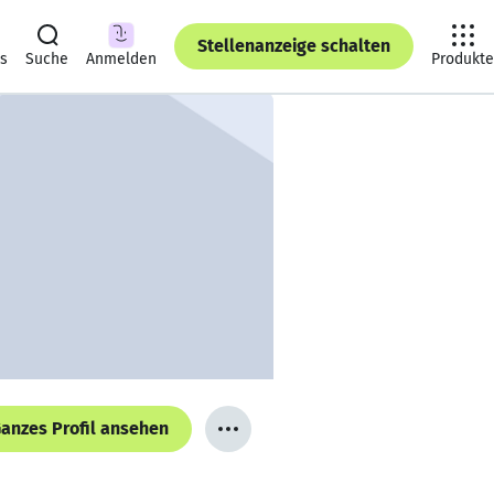
Stellenanzeige schalten
ts
Suche
Anmelden
Produkte
anzes Profil ansehen