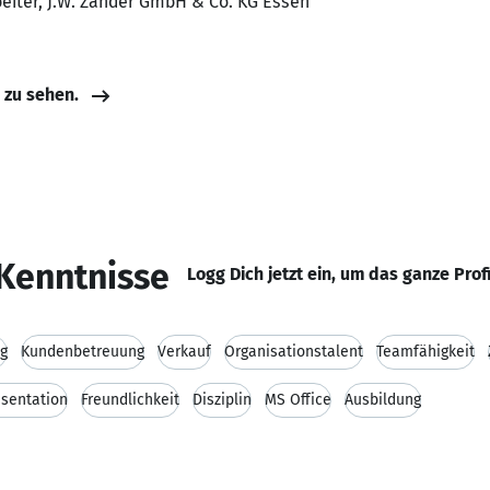
beiter, J.W. Zander GmbH & Co. KG Essen
e zu sehen.
Kenntnisse
Logg Dich jetzt ein, um das ganze Prof
ng
Kundenbetreuung
Verkauf
Organisationstalent
Teamfähigkeit
sentation
Freundlichkeit
Disziplin
MS Office
Ausbildung