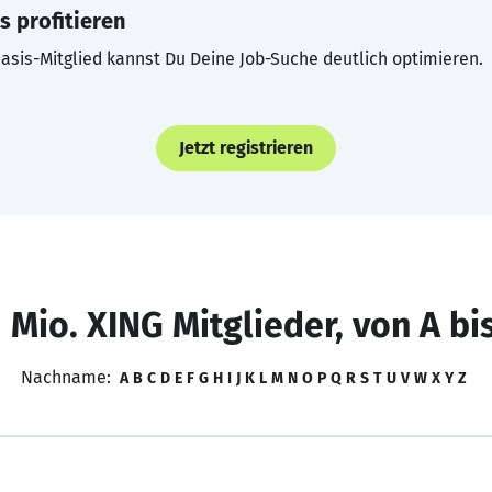
s profitieren
asis-Mitglied kannst Du Deine Job-Suche deutlich optimieren.
Jetzt registrieren
 Mio. XING Mitglieder, von A bi
Nachname:
A
B
C
D
E
F
G
H
I
J
K
L
M
N
O
P
Q
R
S
T
U
V
W
X
Y
Z