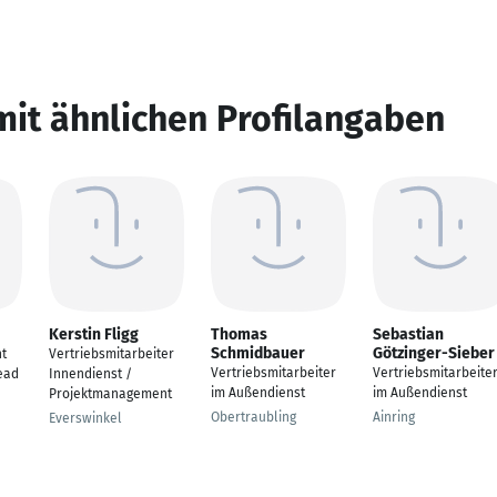
mit ähnlichen Profilangaben
Kerstin Fligg
Thomas
Sebastian
Schmidbauer
Götzinger-Sieber
t
Vertriebsmitarbeiter
Vertriebsmitarbeiter
Vertriebsmitarbeite
ead
Innendienst /
im Außendienst
im Außendienst
Projektmanagement
Obertraubling
Ainring
Everswinkel