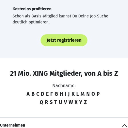
Kostenlos profitieren
Schon als Basis-Mitglied kannst Du Deine Job-Suche
deutlich optimieren.
Jetzt registrieren
21 Mio. XING Mitglieder, von A bis Z
Nachname:
A
B
C
D
E
F
G
H
I
J
K
L
M
N
O
P
Q
R
S
T
U
V
W
X
Y
Z
Unternehmen