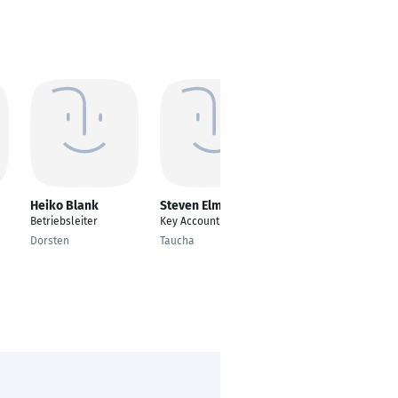
Heiko Blank
Steven Elm
Jan van Vloten
Betriebsleiter
Key Account Manager
Betriebsleiter /
Technischer
Dorsten
Taucha
Betriebsleiter
Mannheim