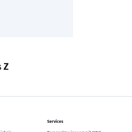
s Z
Services