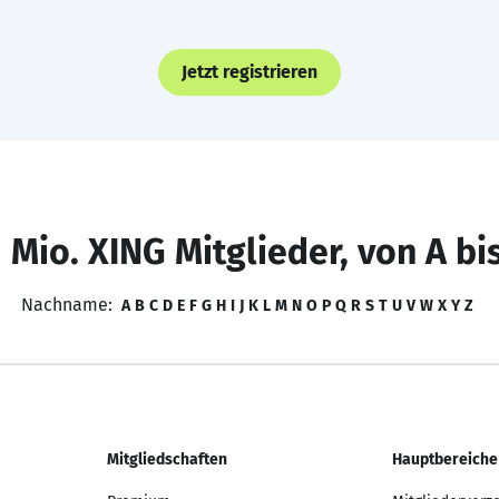
Jetzt registrieren
 Mio. XING Mitglieder, von A bi
Nachname:
A
B
C
D
E
F
G
H
I
J
K
L
M
N
O
P
Q
R
S
T
U
V
W
X
Y
Z
Mitgliedschaften
Hauptbereiche