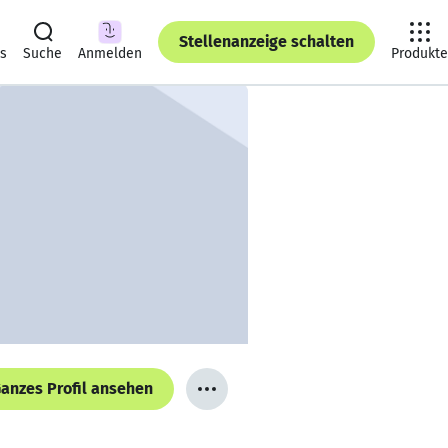
Stellenanzeige schalten
ts
Suche
Anmelden
Produkte
anzes Profil ansehen